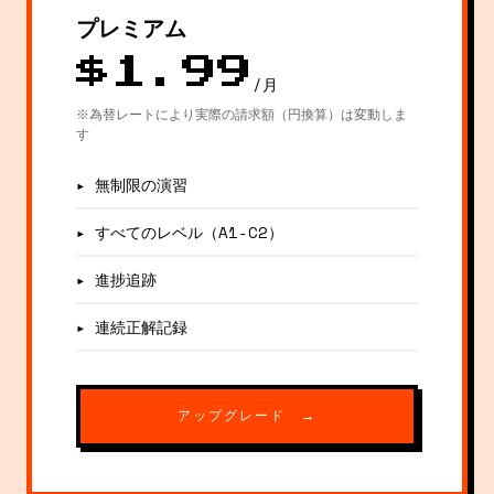
プレミアム
$1.99
/月
※為替レートにより実際の請求額（円換算）は変動しま
す
▸ 無制限の演習
▸ すべてのレベル（A1-C2）
▸ 進捗追跡
▸ 連続正解記録
アップグレード →