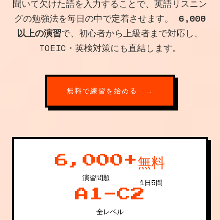
聞いて欠けた語を入力することで、英語リスニン
グの勉強法を毎日の中で定着させます。
6,000
以上の演習
で、初心者から上級者まで対応し、
TOEIC・英検対策にも直結します。
無料で練習を始める →
6,000+
無料
演習問題
1日5問
A1-C2
全レベル