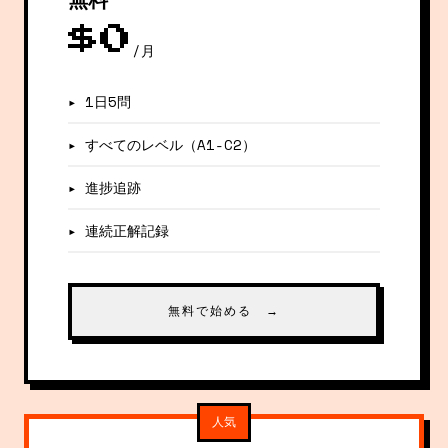
$0
/月
▸ 1日5問
▸ すべてのレベル（A1-C2）
▸ 進捗追跡
▸ 連続正解記録
無料で始める →
人気