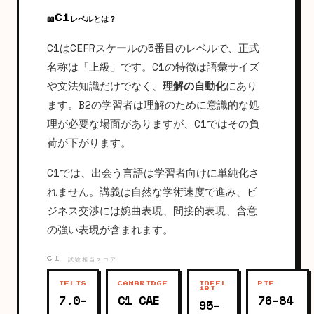
📖
C1レベルとは？
C1はCEFRスケールの5番目のレベルで、正式
名称は「上級」です。C1の特徴は語彙サイズ
や文法知識だけでなく、
理解の自動化
にあり
ます。B2の学習者は理解のために意識的な処
理が必要な場面がありますが、C1ではその負
荷が下がります。
C1では、出会う言語は学習者向けに単純化さ
れません。講義は自然な学術速度で進み、ビ
ジネス交渉には婉曲表現、間接的表現、含意
の強い表現が含まれます。
C1 試験相当スコア
IELTS
CAMBRIDGE
TOEFL
PTE
iBT
7.0–
C1 CAE
76–84
95–