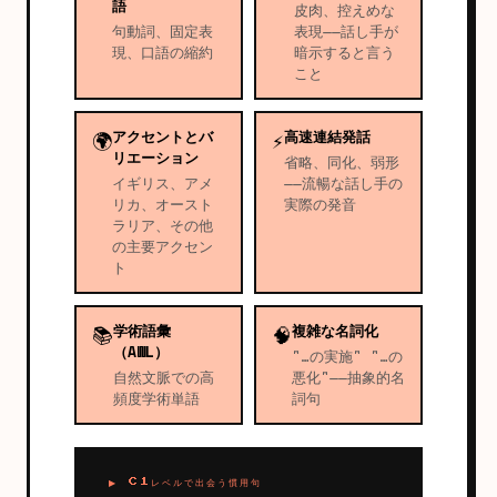
語
皮肉、控えめな
句動詞、固定表
表現——話し手が
現、口語の縮約
暗示すると言う
こと
アクセントとバ
高速連結発話
🌍
⚡
リエーション
省略、同化、弱形
イギリス、アメ
——流暢な話し手の
リカ、オースト
実際の発音
ラリア、その他
の主要アクセン
ト
学術語彙
複雑な名詞化
📚
🧠
（AWL）
"…の実施" "…の
自然文脈での高
悪化"——抽象的名
頻度学術単語
詞句
▶ C1レベルで出会う慣用句