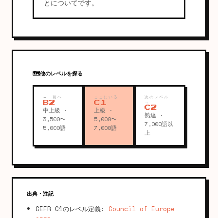
とについてです。
🗺️
他のレベルを探る
← 前へ
ここにいる
次のレベル
B2
C1
→
C2
中上級 ·
上級 ·
熟達 ·
3,500〜
5,000〜
7,000語以
5,000語
7,000語
上
出典・注記
CEFR C1のレベル定義:
Council of Europe