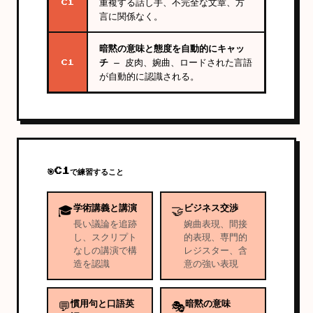
重複する話し手、不完全な文章、方
C1
言に関係なく。
暗黙の意味と態度を自動的にキャッ
チ
— 皮肉、婉曲、ロードされた言語
C1
が自動的に認識される。
🎯
C1で練習すること
学術講義と講演
ビジネス交渉
🎓
🤝
長い議論を追跡
婉曲表現、間接
し、スクリプト
的表現、専門的
なしの講演で構
レジスター、含
造を認識
意の強い表現
慣用句と口語英
暗黙の意味
💬
🎭