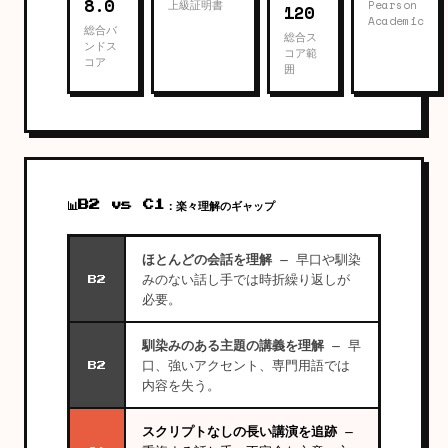
8.0
上級証明書
Pearson
120
Academic
総合バ
総合ス
ンドス
コア範
コア
囲
📊
B2 vs C1：楽々理解のギャップ
ほとんどの会話を理解
— 早口や馴染
みのない話し手では時折繰り返しが
B2
必要。
馴染みのある主題の講義を理解
— 早
口、強いアクセント、専門用語では
B2
内容を失う。
スクリプトなしの長い講演を追跡
—