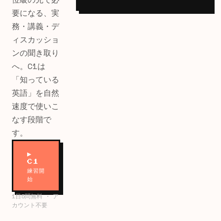
要になる、実
務・講義・デ
ィスカッショ
ンの聞き取り
へ。C1は
「知っている
英語」を自然
速度で使いこ
なす段階で
す。
▶
C1
練習開
始
1日5問無料 · ア
カウント不要