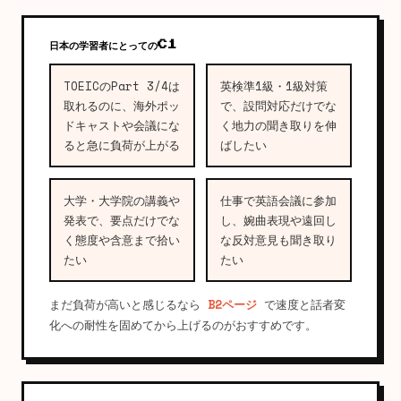
日本の学習者にとってのC1
TOEICのPart 3/4は
英検準1級・1級対策
取れるのに、海外ポッ
で、設問対応だけでな
ドキャストや会議にな
く地力の聞き取りを伸
ると急に負荷が上がる
ばしたい
大学・大学院の講義や
仕事で英語会議に参加
発表で、要点だけでな
し、婉曲表現や遠回し
く態度や含意まで拾い
な反対意見も聞き取り
たい
たい
まだ負荷が高いと感じるなら
B2ページ
で速度と話者変
化への耐性を固めてから上げるのがおすすめです。