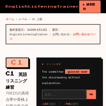
▶ 練習開
EnglishListeningTrainer
始
ホーム
›
レベル
›
C1 上級
最終更新日: 2026年4月18日 · 運営:
EnglishListeningTrainer · お問い合わせ:
お問い合わせペー
ジ
C1
▶ サンプル演習
The committee
glossed over
C1 英語
the discrepancy without
リスニング
explanation.
練習
TOEICの高得
OK
点帯や英検上
🔥
23
日連続 | ✓
74%
正解率
位級の先で必