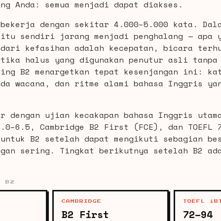
ang Anda: semua menjadi dapat diakses.
 bekerja dengan sekitar 4.000–5.000 kata. Dal
 itu sendiri jarang menjadi penghalang — apa 
 dari kefasihan adalah kecepatan, bicara terh
atika halus yang digunakan penutur asli tanpa
ning B2 menargetkan tepat kesenjangan ini: ka
nda wacana, dan ritme alami bahasa Inggris ya
ar dengan ujian kecakapan bahasa Inggris utam
6.0–6.5, Cambridge B2 First (FCE), dan TOEFL 
 untuk B2 setelah dapat mengikuti sebagian be
ngan sering. Tingkat berikutnya setelah B2 ad
N B2
CAMBRIDGE
TOEFL iB
B2 First
72–94