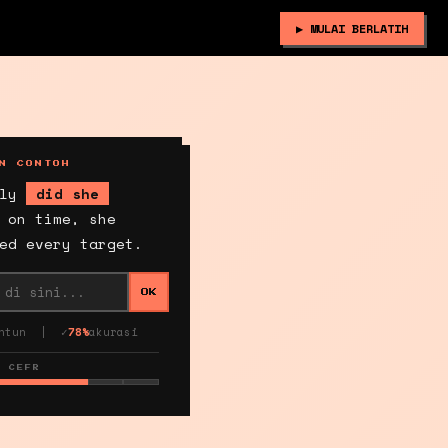
▶ MULAI BERLATIH
N CONTOH
ly
did she
 on time, she
ed every target.
OK
untun | ✓
78%
akurasi
S CEFR