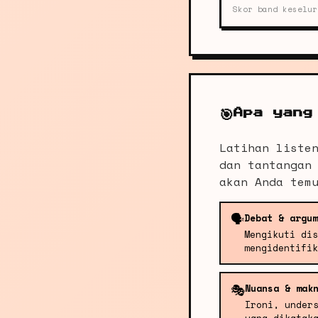
Skor band keselur
🎯
Apa yang
Latihan liste
dan tantangan
akan Anda tem
🗣️
Debat & argum
Mengikuti dis
mengidentifik
🎭
Nuansa & mak
Ironi, under