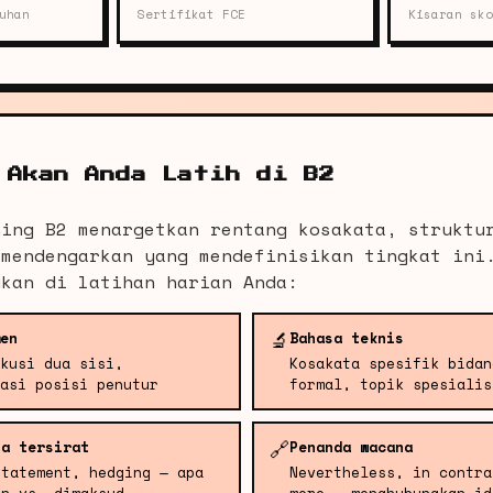
uhan
Sertifikat FCE
Kisaran sko
 Akan Anda Latih di B2
ning B2 menargetkan rentang kosakata, struktu
 mendengarkan yang mendefinisikan tingkat ini
ukan di latihan harian Anda:
🔬
en
Bahasa teknis
kusi dua sisi,
Kosakata spesifik bidan
asi posisi penutur
formal, topik spesialis
🔗
na tersirat
Penanda wacana
statement, hedging — apa
Nevertheless, in contra