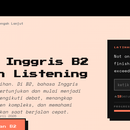
engah Lanjut
LATIHA
Not on
 Inggris B2
finish
exceed
n Listening
ihan. Di B2, bahasa Inggris
ertunjukan dan mulai menjadi
🔥
19
ber
engikuti debat, menangkap
en kompleks, dan memahami
PROGRE
kan saat berjalan cepat.
ril 2026
an B2