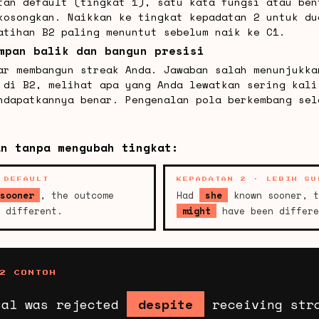
tan default (tingkat 1), satu kata fungsi atau ben
kosongkan. Naikkan ke tingkat kepadatan 2 untuk du
atihan B2 paling menuntut sebelum naik ke C1.
mpan balik dan bangun presisi
ar membangun streak Anda. Jawaban salah menunjukka
 di B2, melihat apa yang Anda lewatkan sering kali
ndapatkannya benar. Pengenalan pola berkembang sel
an tanpa mengubah tingkat:
 DEFAULT
KEPADATAN 2 · LEBIH SU
sooner
, the outcome
Had
she
known sooner, t
n different.
might
have been differe
B2 CONTOH
sal was rejected
despite
receiving str