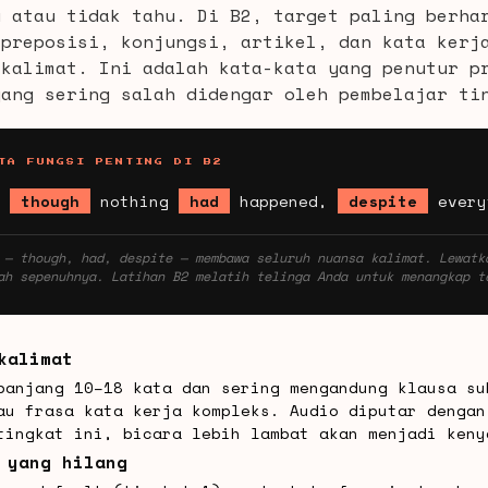
u atau tidak tahu. Di B2, target paling berha
preposisi, konjungsi, artikel, dan kata kerj
 kalimat. Ini adalah kata-kata yang penutur p
yang sering salah didengar oleh pembelajar ti
TA FUNGSI PENTING DI B2
though
nothing
had
happened,
despite
every
 — though, had, despite — membawa seluruh nuansa kalimat. Lewatk
ah sepenuhnya. Latihan B2 melatih telinga Anda untuk menangkap t
kalimat
panjang 10–18 kata dan sering mengandung klausa su
au frasa kata kerja kompleks. Audio diputar dengan
tingkat ini, bicara lebih lambat akan menjadi keny
 yang hilang