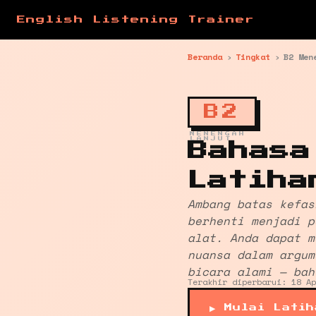
English Listening Trainer
Beranda
›
Tingkat
›
B2 Men
B2
MENENGAH
LANJUT
Bahasa
Latiha
Ambang batas kefas
berhenti menjadi p
alat. Anda dapat m
nuansa dalam argum
bicara alami — bah
Terakhir diperbarui: 18 Ap
▶ Mulai Latih