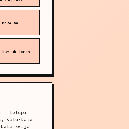
e kompleks
 have we...,
 bentuk lemah —
2 — tetapi
a, kata-kata
 kata kerja