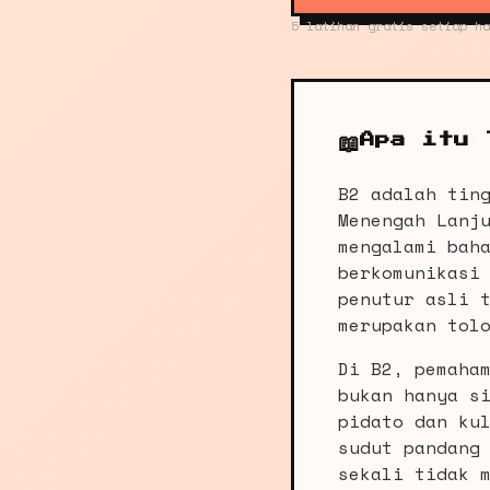
5 latihan gratis setiap ha
📖
Apa itu 
B2 adalah tin
Menengah Lanj
mengalami bah
berkomunikasi
penutur asli 
merupakan tol
Di B2, pemaha
bukan hanya s
pidato dan ku
sudut pandang
sekali tidak 