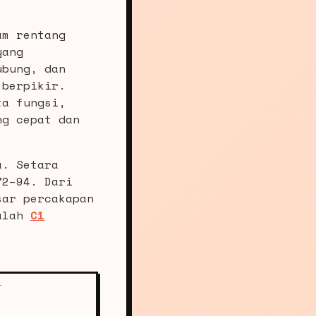
am rentang
yang
ubung, dan
 berpikir.
ta fungsi,
ng cepat dan
a. Setara
72–94. Dari
sar percakapan
alah
C1
T