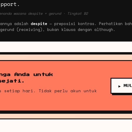
upport.
enanda wacana despite + gerund · Tingkat B2
bannya adalah
despite
— preposisi kontras. Perhatikan bah
gerund (receiving), bukan klausa dengan although.
nga Anda untuk
sejati.
▶ MU
s setiap hari. Tidak perlu akun untuk