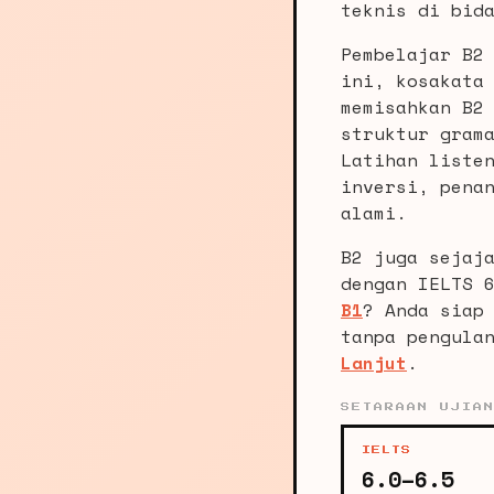
teknis di bid
Pembelajar B2
ini, kosakata
memisahkan B2
struktur gram
Latihan liste
inversi, pena
alami.
B2 juga sejaj
dengan IELTS 
B1
? Anda siap
tanpa pengula
Lanjut
.
SETARAAN UJIA
IELTS
6.0–6.5