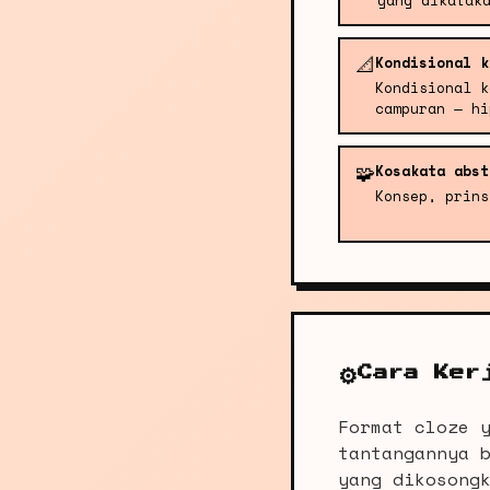
yang dikatak
📐
Kondisional k
Kondisional k
campuran — hi
🧩
Kosakata abst
Konsep, prins
⚙️
Cara Ker
Format cloze 
tantangannya 
yang dikosong