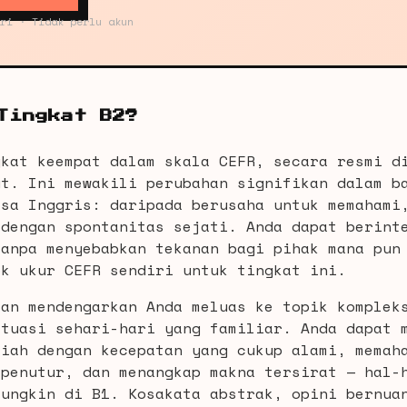
ri · Tidak perlu akun
Tingkat B2?
gkat keempat dalam skala CEFR, secara resmi d
ut. Ini mewakili perubahan signifikan dalam b
asa Inggris: daripada berusaha untuk memahami
 dengan spontanitas sejati. Anda dapat berint
tanpa menyebabkan tekanan bagi pihak mana pun
ok ukur CEFR sendiri untuk tingkat ini.
man mendengarkan Anda meluas ke topik komplek
ituasi sehari-hari yang familiar. Anda dapat 
liah dengan kecepatan yang cukup alami, memah
 penutur, dan menangkap makna tersirat — hal-
mungkin di B1. Kosakata abstrak, opini bernua