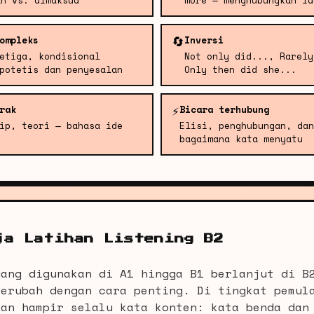
an vs. dimaksud
more — menghubungkan id
🔄
ompleks
Inversi
etiga, kondisional
Not only did..., Rarely
potetis dan penyesalan
Only then did she...
⚡
rak
Bicara terhubung
ip, teori — bahasa ide
Elisi, penghubungan, dan
bagaimana kata menyatu
ja Latihan Listening B2
yang digunakan di A1 hingga B1 berlanjut di B
berubah dengan cara penting. Di tingkat pemul
kan hampir selalu kata konten: kata benda dan