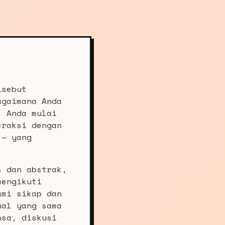
isebut
agaimana Anda
, Anda mulai
eraksi dengan
 — yang
s dan abstrak,
mengikuti
ami sikap dan
hal yang sama
nsa, diskusi