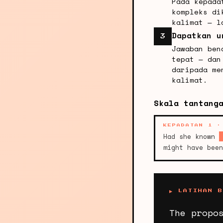
Pada kepada
kompleks di
kalimat — l
Dapatkan u
3
Jawaban ben
tepat — dan
daripada me
kalimat.
Skala tantang
KEPADATAN 1 ·
Had she known
might have bee
▶ LATIHAN 
The propo