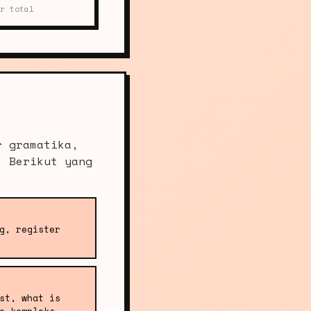
r total
r gramatika,
. Berikut yang
g, register
st, what is