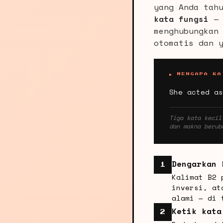
yang Anda tah
kata fungsi
— 
menghubungkan
otomatis dan 
▶ MENGAPA KA
She acted as
Tiga kata kecil
dan makna berub
Dengarkan 
1
Kalimat B2 
inversi, at
alami — di 
Ketik kata
2