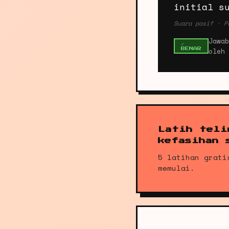
initial s
Suara pasif · P
Jawa
✓
oleh 
BENAR
Latih teli
kefasihan 
5 latihan grati
memulai.