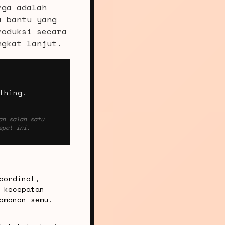
rga adalah
a bantu yang
roduksi secara
ngkat lanjut.
thing.
an salah satu
epat ini.
bordinat,
 kecepatan
amanan semu.