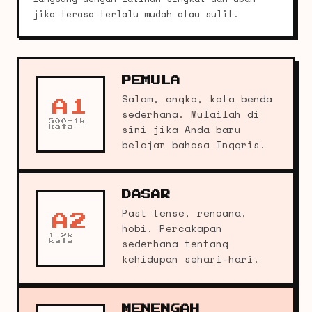
jika terasa terlalu mudah atau sulit.
PEMULA
Salam, angka, kata benda
A1
sederhana. Mulailah di
500–1k
sini jika Anda baru
kata
belajar bahasa Inggris.
DASAR
Past tense, rencana,
A2
hobi. Percakapan
1–2k
sederhana tentang
kata
kehidupan sehari-hari.
MENENGAH