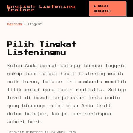
▶ MULAI
English Listening
Trainer
BERLATIH
Beranda
›
Tingkat
Pilih Tingkat
Listeningmu
Kalau Anda pernah belajar bahasa Inggris
cukup lama tetapi hasil listening masih
naik turun, halaman ini membantu memilih
titik mulai yang lebih realistis. Setiap
level di bawah menjelaskan jenis audio
yang biasanya mulai bisa Anda ikuti
dalam belajar, kerja, dan kehidupan
sehari-hari.
Terakhir diperbarui: 23 Juni 2026