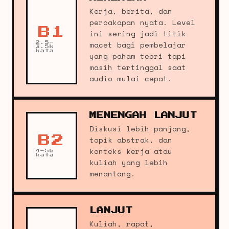
Kerja, berita, dan
percakapan nyata. Level
B1
ini sering jadi titik
macet bagi pembelajar
2.5–
3.5k
kata
yang paham teori tapi
masih tertinggal saat
audio mulai cepat.
MENENGAH LANJUT
Diskusi lebih panjang,
B2
topik abstrak, dan
konteks kerja atau
4–5k
kata
kuliah yang lebih
menantang.
LANJUT
Kuliah, rapat,