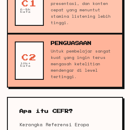
C1
presentasi, dan konten
cepat yang menuntut
6–8k
kata
stamina listening lebih
tinggi.
PENGUASAAN
Untuk pembelajar sangat
C2
kuat yang ingin terus
mengasah ketelitian
10k+
kata
mendengar di level
tertinggi.
Apa itu CEFR?
Kerangka Referensi Eropa