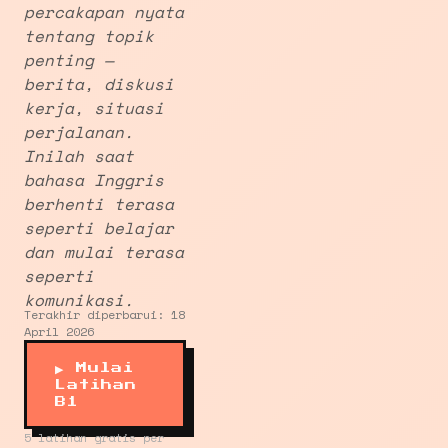
percakapan nyata
tentang topik
penting —
berita, diskusi
kerja, situasi
perjalanan.
Inilah saat
bahasa Inggris
berhenti terasa
seperti belajar
dan mulai terasa
seperti
komunikasi.
Terakhir diperbarui: 18
April 2026
▶ Mulai
Latihan
B1
5 latihan gratis per