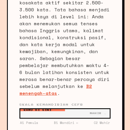
kosakata aktif sekitar 2.500-
3.500 kata. Tata bahasa menjadi
lebih kaya di level ini: Anda
akan menemukan semua tenses
bahasa Inggris utama, kalimat
kondisional, konstruksi pasif,
dan kata kerja modal untuk
kewajiban, kemungkinan, dan
saran. Sebagian besar
pembelajar membutuhkan waktu 4-
6 bulan latihan konsisten untuk
merasa benar-benar percaya diri
sebelum melanjutkan ke
B2
menengah-atas
.
SKALA KEMANDIRIAN CEFR
KAMU DI SINI
MAHIR →
A1 Pemula
B1 Mandiri ←
C2 Mahir