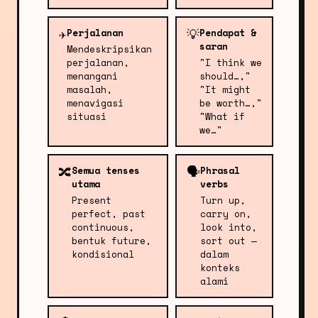
✈️
💡
Perjalanan
Pendapat &
saran
Mendeskripsikan
perjalanan,
"I think we
menangani
should…,"
masalah,
"It might
menavigasi
be worth…,"
situasi
"What if
we…"
🔀
🗣️
Semua tenses
Phrasal
utama
verbs
Present
Turn up,
perfect, past
carry on,
continuous,
look into,
bentuk future,
sort out —
kondisional
dalam
konteks
alami