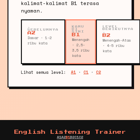
kalimat-kalimat B1 terasa
nyaman.
←
KAMU
LEVEL
DI
BERIKUTNYA
SEBELUMNYA
SINI
→
A2
B1
B2
Dasar · 1-2
Menengah
Menengah-Atas
ribu kata
· 2,5-
· 4-5 ribu
3,5 ribu
kata
kata
Lihat semua level:
A1
·
C1
·
C2
English Listening Trainer
A1
A2
B1
B2
C1
C2