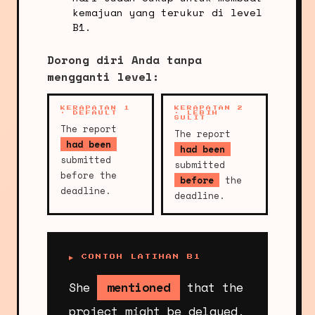
kemajuan yang terukur di level
B1.
Dorong diri Anda tanpa
mengganti level:
KERAPATAN 1
KERAPATAN 2
· DEFAULT
· LEBIH
SULIT
The report
The report
had been
had been
submitted
submitted
before the
before
the
deadline.
deadline.
▶ CONTOH LATIHAN B1
She
mentioned
that the
project might be delayed.