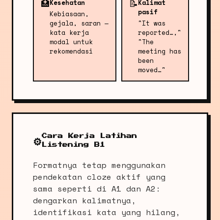
🏥
📝
Kesehatan
Kalimat
pasif
Kebiasaan,
gejala, saran —
"It was
kata kerja
reported…,"
modal untuk
"The
rekomendasi
meeting has
been
moved…"
Cara Kerja Latihan
⚙️
Listening B1
Formatnya tetap menggunakan
pendekatan cloze aktif yang
sama seperti di A1 dan A2:
dengarkan kalimatnya,
identifikasi kata yang hilang,