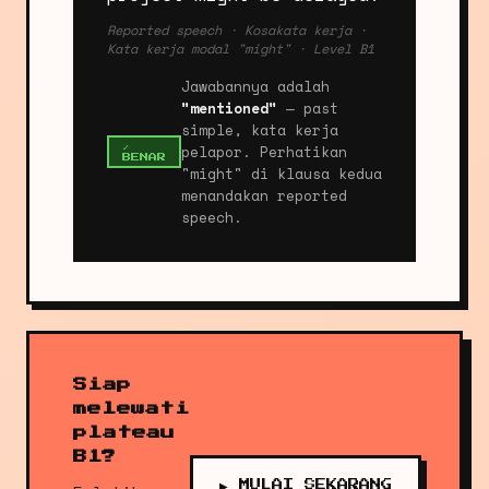
Reported speech · Kosakata kerja ·
Kata kerja modal "might" · Level B1
Jawabannya adalah
"mentioned"
— past
simple, kata kerja
pelapor. Perhatikan
✓
BENAR
"might" di klausa kedua
menandakan reported
speech.
Siap
melewati
plateau
B1?
▶ MULAI SEKARANG