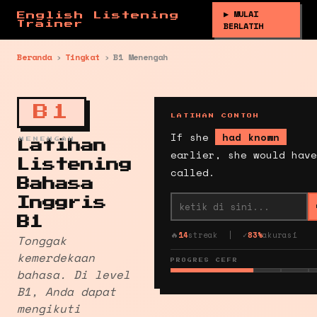
▶ MULAI
English Listening
Trainer
BERLATIH
Beranda
›
Tingkat
›
B1 Menengah
B1
LATIHAN CONTOH
If she
had known
MENENGAH
Latihan
earlier, she would have
Listening
called.
Bahasa
Inggris
B1
🔥
14
streak | ✓
83%
akurasi
Tonggak
kemerdekaan
PROGRES CEFR
bahasa. Di level
B1, Anda dapat
mengikuti