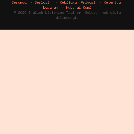
Beranda
·
Berlatih
·
Kebijakan Privasi
·
Ketentuan
Layanan
·
Hubungi Kami
© 2026 English Listening Trainer. Seluruh hak cipta
dilindungi.