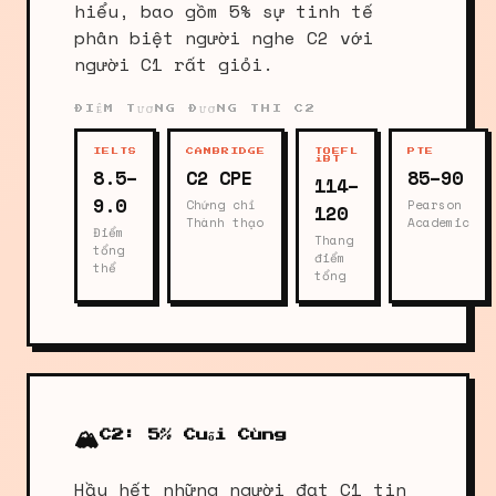
hiểu, bao gồm 5% sự tinh tế
phân biệt người nghe C2 với
người C1 rất giỏi.
ĐIỂM TƯƠNG ĐƯƠNG THI C2
IELTS
CAMBRIDGE
TOEFL
PTE
iBT
8.5–
C2 CPE
85–90
114–
9.0
Chứng chỉ
Pearson
120
Thành thạo
Academic
Điểm
Thang
tổng
điểm
thể
tổng
🏔️
C2: 5% Cuối Cùng
Hầu hết những người đạt C1 tin