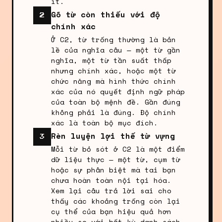
ít.
Gõ từ còn thiếu với độ
2
chính xác
Ở C2, từ trống thường là bản
lề của nghĩa câu — một từ gần
nghĩa, một từ tần suất thấp
nhưng chính xác, hoặc một từ
chức năng mà hình thức chính
xác của nó quyết định ngữ pháp
của toàn bộ mệnh đề. Gần đúng
không phải là đúng. Độ chính
xác là toàn bộ mục đích.
Rèn luyện lợi thế từ vựng
3
Mỗi từ bỏ sót ở C2 là một điểm
dữ liệu thực — một từ, cụm từ
hoặc sự phân biệt mà tai bạn
chưa hoàn toàn nội tại hóa.
Xem lại câu trả lời sai cho
thấy các khoảng trống còn lại
cụ thể của bạn hiệu quả hơn
nhiều so với bất kỳ danh sách