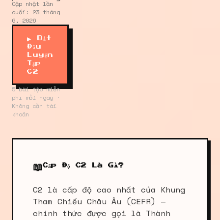
Cập nhật lần
cuối: 23 tháng
6, 2026
▶ Bắt
Đầu
Luyện
Tập
C2
5 bài tập miễn
phí mỗi ngày ·
Không cần tài
khoản
📖
Cấp Độ C2 Là Gì?
C2 là cấp độ cao nhất của Khung
Tham Chiếu Châu Âu (CEFR) —
chính thức được gọi là Thành