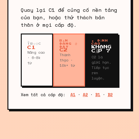
Quay lại C1 để củng cố nền tảng
của bạn, hoặc thử thách bản
thân ở mọi cấp độ.
←
BẠN
★ ĐỈNH
TRƯỚC
ĐANG Ở
CAO
KHÔNG
C1
ĐÂY
C2
CẤP 7
Nâng cao
Thành
C2 là
· 6–8k
thạo ·
giới hạn.
từ
10k+ từ
Tiếp tục
rèn
luyện.
Xem tất cả cấp độ:
A1
·
A2
·
B1
·
B2