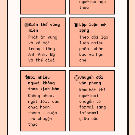
ngườicó học
thức
🌐
🧵
Biến thể vùng
Lập luận mở
miền
rộng
Phát âm vùng
Theo dõi lập
và xã hội
luận nhiều
trong tiếng
phần, phản
Anh Anh, Mỹ
bác và hạn
và thế giới
chế
🎙️
🪞
Nói nhiều
Chuyển đổi
người không
văn phong
theo kịch bản
Nắm bắt khi
Chồng chéo,
ngườinói
ngắt lời, câu
chuyển từ
chưa hoàn
formal sang
thành — cuộc
informal
trò chuyện
giữa câu
thực