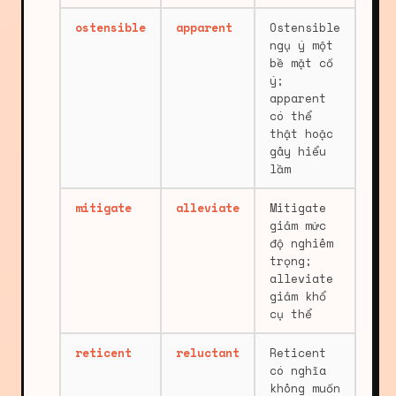
ostensible
apparent
Ostensible
ngụ ý một
bề mặt cố
ý;
apparent
có thể
thật hoặc
gây hiểu
lầm
mitigate
alleviate
Mitigate
giảm mức
độ nghiêm
trọng;
alleviate
giảm khổ
cụ thể
reticent
reluctant
Reticent
có nghĩa
không muốn