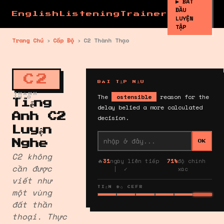
▶ BẮT
ĐẦU
EnglishListeningTrainer
LUYỆN
TẬP
Trang Chủ
›
Cấp Độ
›
C2 Thành Thạo
C2
BÀI TẬP MẪU
THÀNH
The
ostensible
reason for the
THẠO
Tiếng
delay belied a more calculated
Anh C2
decision.
Luyện
Nghe
OK
C2 không
🔥
31
ngày liên tiếp
71%
độ chính
cần được
| ✓
xác
viết như
TIẾN ĐỘ CEFR
một vùng
đất thần
thoại. Thực