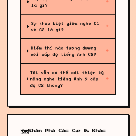
+
là gì?
Sự khác biệt giữa nghe C1
+
và C2 là gì?
Điểm thi nào tương đương
+
với cấp độ tiếng Anh C2?
Tôi vẫn có thể cải thiện kỹ
năng nghe tiếng Anh ở cấp
+
độ C2 không?
🗺️
Khám Phá Các Cấp Độ Khác