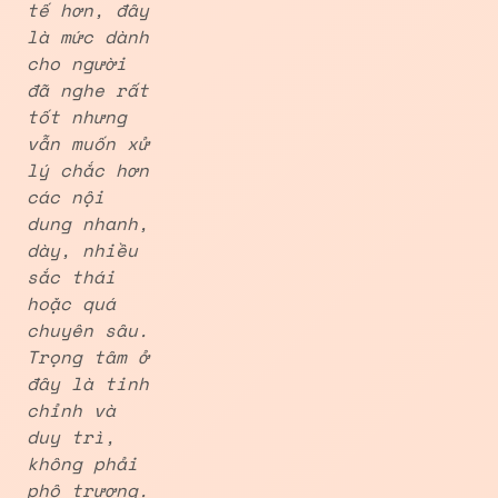
tế hơn, đây
là mức dành
cho người
đã nghe rất
tốt nhưng
vẫn muốn xử
lý chắc hơn
các nội
dung nhanh,
dày, nhiều
sắc thái
hoặc quá
chuyên sâu.
Trọng tâm ở
đây là tinh
chỉnh và
duy trì,
không phải
phô trương.