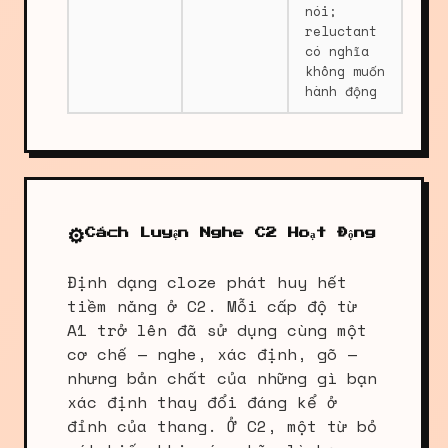
nói;
reluctant
có nghĩa
không muốn
hành động
⚙️
Cách Luyện Nghe C2 Hoạt Động
Định dạng cloze phát huy hết
tiềm năng ở C2. Mỗi cấp độ từ
A1 trở lên đã sử dụng cùng một
cơ chế — nghe, xác định, gõ —
nhưng bản chất của những gì bạn
xác định thay đổi đáng kể ở
đỉnh của thang. Ở C2, một từ bỏ