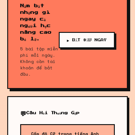
Nắm bắt
những gì
ngay cả
người học
nâng cao
bỏ lỡ.
▶ BẮT ĐẦU NGAY
5 bài tập miễn
phí mỗi ngày.
Không cần tài
khoản để bắt
đầu.
💬
Câu Hỏi Thường Gặp
Cấp độ C2 trong tiếng Anh