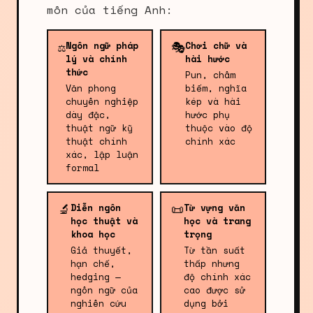
môn của tiếng Anh:
⚖️
🎭
Ngôn ngữ pháp
Chơi chữ và
lý và chính
hài hước
thức
Pun, châm
Văn phong
biếm, nghĩa
chuyên nghiệp
kép và hài
dày đặc,
hước phụ
thuật ngữ kỹ
thuộc vào độ
thuật chính
chính xác
xác, lập luận
formal
🔬
📜
Diễn ngôn
Từ vựng văn
học thuật và
học và trang
khoa học
trọng
Giả thuyết,
Từ tần suất
hạn chế,
thấp nhưng
hedging —
độ chính xác
ngôn ngữ của
cao được sử
nghiên cứu
dụng bởi