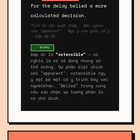
for the delay belied a more
calculated decision.
Tính từ tần suất thấp · Gần nghĩa
của "apparent" · Ngụ ý che giấu cố ý
· Cấp độ C2
✓ ĐÚNG
Đáp án là
"ostensible"
— có
nghĩa là có vẻ đúng nhưng có
thể không. Sự phân biệt chính
với "apparent": ostensible ngụ
ý một bề mặt cố ý trình bày với
ngườikhác. "Belied" trong cùng
câu xác nhận sự tương phản là
có chủ đích.