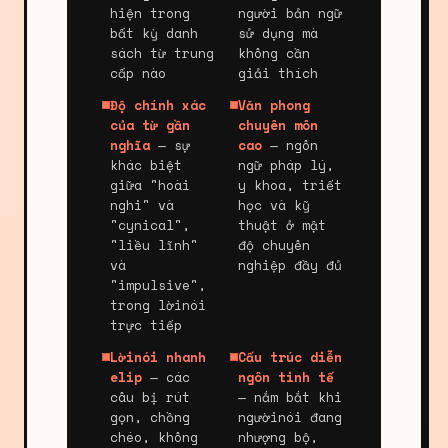
hiện trong
người bản ngữ
bất kỳ danh
sử dụng mà
sách từ trung
không cần
cấp nào
giải thích
Độ chính xác
Văn phong
của từ gần
chuyên môn
nghĩa
— sự
cao
— ngôn
khác biệt
ngữ pháp lý,
giữa "hoài
y khoa, triết
nghi" và
học và kỹ
"cynical",
thuật ở mật
"liều lĩnh"
độ chuyên
và
nghiệp đầy đủ
"impulsive",
trong lờinói
trực tiếp
Lờinói nhanh
Cấu trúc diễn
elip
— các
ngôn tinh tế
câu bị rút
— nắm bắt khi
gọn, chồng
ngườinói đang
chéo, không
nhượng bộ,