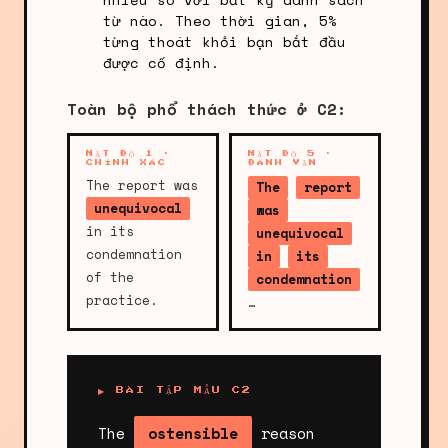
từ nào. Theo thời gian, 5%
từng thoát khỏi bạn bắt đầu
được cố định.
Toàn bộ phổ thách thức ở C2:
MẬT ĐỘ 1 ·
MẬT ĐỘ 5 ·
CHÍNH XÁC
ĐÁNH VẦN
The report was
The
report
unequivocal
was
in its
unequivocal
condemnation
in
its
of the
condemnation
practice.
…
▶ BÀI TẬP MẪU C2
The
ostensible
reason