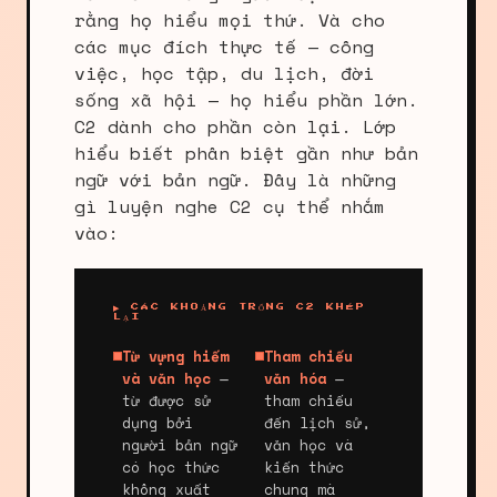
rằng họ hiểu mọi thứ. Và cho
các mục đích thực tế — công
việc, học tập, du lịch, đời
sống xã hội — họ hiểu phần lớn.
C2 dành cho phần còn lại. Lớp
hiểu biết phân biệt gần như bản
ngữ với bản ngữ. Đây là những
gì luyện nghe C2 cụ thể nhắm
vào:
▶ CÁC KHOẢNG TRỐNG C2 KHÉP
LẠI
Từ vựng hiếm
Tham chiếu
và văn học
—
văn hóa
—
từ được sử
tham chiếu
dụng bởi
đến lịch sử,
người bản ngữ
văn học và
có học thức
kiến thức
không xuất
chung mà