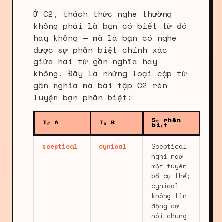
Ở C2, thách thức nghe thường
không phải là bạn có biết từ đó
hay không — mà là bạn có nghe
được sự phân biệt chính xác
giữa hai từ gần nghĩa hay
không. Đây là những loại cặp từ
gần nghĩa mà bài tập C2 rèn
luyện bạn phân biệt:
Sự phân
Từ A
Từ B
biệt
sceptical
cynical
Sceptical
nghi ngờ
một tuyên
bố cụ thể;
cynical
không tin
động cơ
nói chung