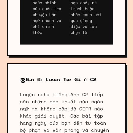
hoàn chỉnh
hạn chế, né
của cuộc trò
tránh hoặc
chuyện bản
nhấn mạnh chỉ
ngữ nhanh và
qua giọng
phi chính
điệu và lựa
thức
chọn từ
🎯
Bạn Sẽ Luyện Tập Gì Ở C2
Luyện nghe tiếng Anh C2 tiếp
cận những góc khuất của ngôn
ngữ mà không cấp độ CEFR nào
khác giải quyết. Các bài tập
hàng ngày của bạn đến từ toàn
bộ phạm vi văn phong và chuyên