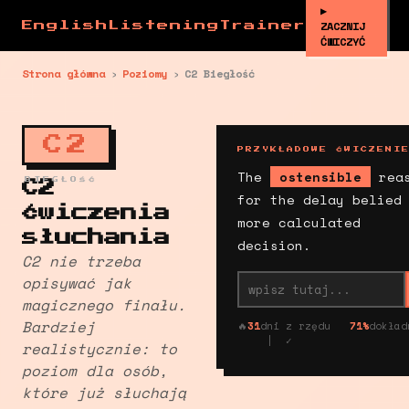
▶
ZACZNIJ
EnglishListeningTrainer
ĆWICZYĆ
Strona główna
›
Poziomy
›
C2 Biegłość
C2
PRZYKŁADOWE ĆWICZENI
The
ostensible
rea
BIEGŁOŚĆ
C2
for the delay belied
Ćwiczenia
more calculated
słuchania
decision.
C2 nie trzeba
opisywać jak
magicznego finału.
Bardziej
🔥
31
dni z rzędu
71%
dokład
| ✓
realistycznie: to
poziom dla osób,
które już słuchają