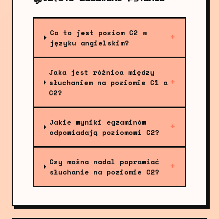
Co to jest poziom C2 w
+
języku angielskim?
Jaka jest różnica między
słuchaniem na poziomie C1 a
+
C2?
Jakie wyniki egzaminów
+
odpowiadają poziomowi C2?
Czy można nadal poprawiać
+
słuchanie na poziomie C2?