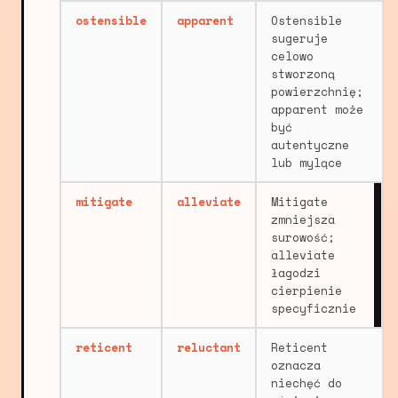
ostensible
apparent
Ostensible
sugeruje
celowo
stworzoną
powierzchnię;
apparent może
być
autentyczne
lub mylące
mitigate
alleviate
Mitigate
zmniejsza
surowość;
alleviate
łagodzi
cierpienie
specyficznie
reticent
reluctant
Reticent
oznacza
niechęć do