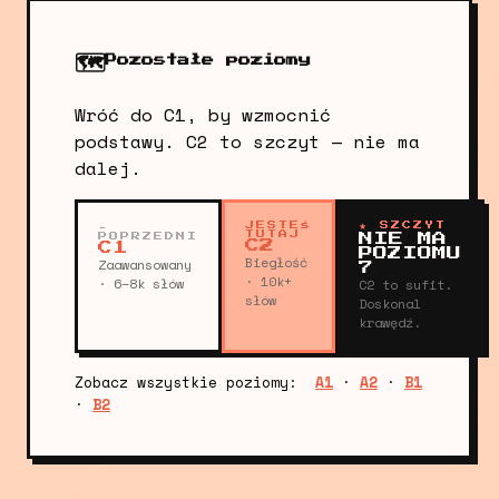
🗺️
Pozostałe poziomy
Wróć do C1, by wzmocnić
podstawy. C2 to szczyt — nie ma
dalej.
←
JESTEŚ
★ SZCZYT
TUTAJ
POPRZEDNI
NIE MA
C2
C1
POZIOMU
Biegłość
Zaawansowany
7
· 10k+
· 6–8k słów
C2 to sufit.
słów
Doskonal
krawędź.
Zobacz wszystkie poziomy:
A1
·
A2
·
B1
·
B2