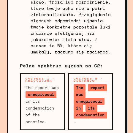
słowo, fraza lub rozróżnienie,
które twoje ucho nie w pełni
zinternalizowało. Przeglądanie
błędnych odpowiedzi ujawnia
twoje konkretne pozostałe luki
znacznie efektywniej niż
jakakolwiek lista słów. Z
czasem te 5%, które cię
umykały, zaczyna się zacierać.
Pełne spektrum wyzwań na C2:
GĘSTOŚĆ 1 ·
GĘSTOŚĆ 5 ·
PRECYZYJNA
DYKTANDO
The report was
The
report
unequivocal
was
in its
unequivocal
condemnation
in
its
of the
condemnation
practice.
…