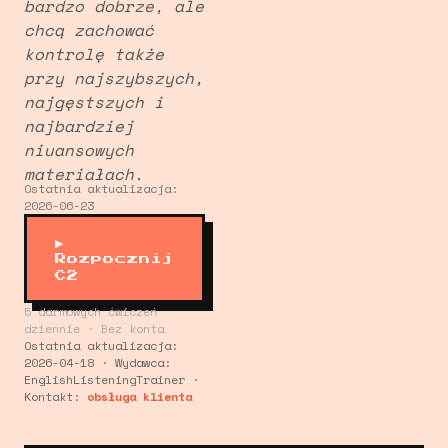
bardzo dobrze, ale
chcą zachować
kontrolę także
przy najszybszych,
najgęstszych i
najbardziej
niuansowych
materiałach.
Ostatnia aktualizacja:
2026-06-23
▶
Rozpocznij
C2
5 darmowych ćwiczeń
dziennie · Bez konta
Ostatnia aktualizacja:
2026-04-18 · Wydawca:
EnglishListeningTrainer ·
Kontakt:
obsługa klienta