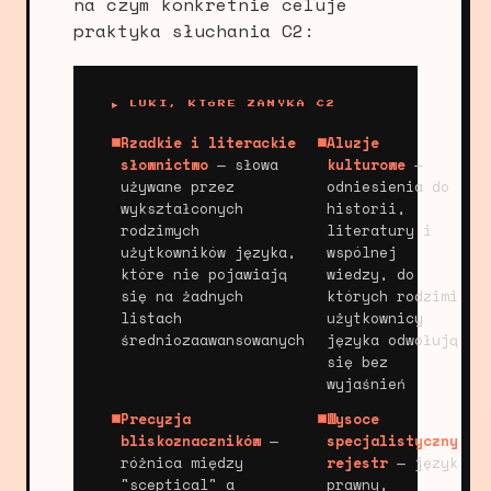
na czym konkretnie celuje
praktyka słuchania C2:
▶ LUKI, KTÓRE ZAMYKA C2
Rzadkie i literackie
Aluzje
słownictwo
— słowa
kulturowe
—
używane przez
odniesienia do
wykształconych
historii,
rodzimych
literatury i
użytkowników języka,
wspólnej
które nie pojawiają
wiedzy, do
się na żadnych
których rodzimi
listach
użytkownicy
średniozaawansowanych
języka odwołują
się bez
wyjaśnień
Precyzja
Wysoce
bliskoznaczników
—
specjalistyczny
różnica między
rejestr
— język
"sceptical" a
prawny,