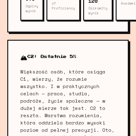
120
of
Academi
Ogólny
Proficiency
Całkowity
wynik
wynik
🏔️
C2: Ostatnie 5%
Większość osób, które osiąga
C1, wierzy, że rozumie
wszystko. I w praktycznych
celach — praca, studia,
podróże, życie społeczne — w
dużej mierze tak jest. C2 to
reszta. Warstwa rozumienia,
która oddziela bardzo wysoki
poziom od pełnej precyzji. Oto,