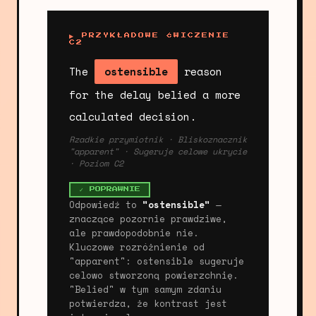
▶ PRZYKŁADOWE ĆWICZENIE
C2
The
ostensible
reason
for the delay belied a more
calculated decision.
Rzadkie przymiotnik · Bliskoznacznik
"apparent" · Sugeruje celowe ukrycie
· Poziom C2
✓ POPRAWNIE
Odpowiedź to
"ostensible"
—
znaczące pozornie prawdziwe,
ale prawdopodobnie nie.
Kluczowe rozróżnienie od
"apparent": ostensible sugeruje
celowo stworzoną powierzchnię.
"Belied" w tym samym zdaniu
potwierdza, że kontrast jest