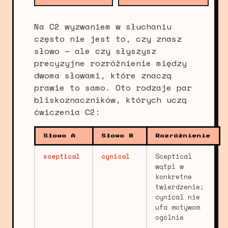
Na C2 wyzwaniem w słuchaniu
często nie jest to, czy znasz
słowo — ale czy słyszysz
precyzyjne rozróżnienie między
dwoma słowami, które znaczą
prawie to samo. Oto rodzaje par
bliskoznaczników, których uczą
ćwiczenia C2:
Słowo A
Słowo B
Rozróżnienie
sceptical
cynical
Sceptical
wątpi w
konkretne
twierdzenie;
cynical nie
ufa motywom
ogólnie