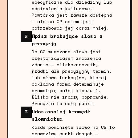
specyficzne dla dziedziny lub
odniesienia kulturowe.
Powtórka jest zawsze dostępna
— ale na C2 celem jest
potrzebować jej coraz mniej.
Wpisz brakujące słowo z
2
precyzją
Na C2 wymazane słowo jest
często zawiasem znaczenia
zdania — bliskoznacznik,
rzadki ale precyzyjny termin,
lub słowo funkcyjne, której
dokładna forma determinuje
gramatykę całej klauzuli.
Blisko nie znaczy poprawnie.
Precyzja to cały punkt.
Udoskonalaj krawędź
3
słownictwa
Każde pominięte słowo na C2 to
prawdziwy punkt danych —