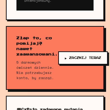
intencjonalny.
Złap to, co
pomijają
nawet
zaawansowani.
▶ ZACZNIJ TERAZ
5 darmowych
ćwiczeń dziennie.
Nie potrzebujesz
konta, by zacząć.
💬
Często zadawane pytania