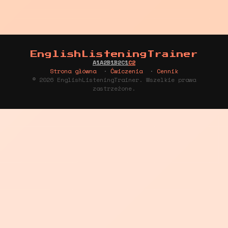
EnglishListeningTrainer
A1
A2
B1
B2
C1
C2
Strona główna
·
Ćwiczenia
·
Cennik
© 2026 EnglishListeningTrainer. Wszelkie prawa
zastrzeżone.