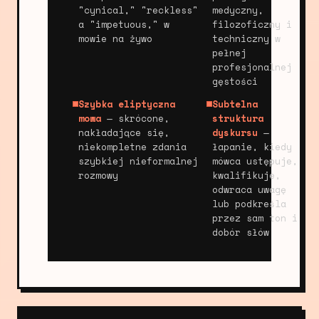
"cynical," "reckless"
medyczny,
a "impetuous," w
filozoficzny i
mowie na żywo
techniczny w
pełnej
profesjonalnej
gęstości
Szybka eliptyczna
Subtelna
mowa
— skrócone,
struktura
nakładające się,
dyskursu
—
niekompletne zdania
łapanie, kiedy
szybkiej nieformalnej
mówca ustępuje,
rozmowy
kwalifikuje,
odwraca uwagę
lub podkreśla
przez sam ton i
dobór słów