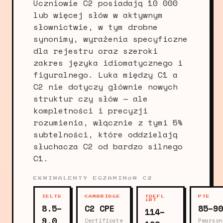
Uczniowie C2 posiadają 10 000
lub więcej słów w aktywnym
słownictwie, w tym drobne
synonimy, wyrażenia specyficzne
dla rejestru oraz szeroki
zakres języka idiomatycznego i
figuralnego. Luka między C1 a
C2 nie dotyczy głównie nowych
struktur czy słów — ale
kompletności i precyzji
rozumienia, włącznie z tymi 5%
subtelności, które oddzielają
słuchacza C2 od bardzo silnego
C1.
EKWIWALENTY EGZAMINÓW C2
IELTS
CAMBRIDGE
TOEFL
PTE
iBT
8.5–
C2 CPE
85–90
114–
9.0
Certificate
Pearson