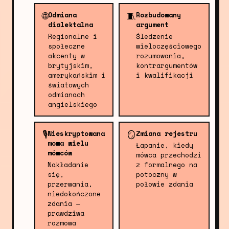
🌐
🧵
Odmiana
Rozbudowany
dialektalna
argument
Regionalne i
Śledzenie
społeczne
wieloczęściowego
akcenty w
rozumowania,
brytyjskim,
kontrargumentów
amerykańskim i
i kwalifikacji
światowych
odmianach
angielskiego
🎙️
🪞
Nieskryptowana
Zmiana rejestru
mowa wielu
Łapanie, kiedy
mówców
mówca przechodzi
Nakładanie
z formalnego na
się,
potoczny w
przerwania,
połowie zdania
niedokończone
zdania —
prawdziwa
rozmowa