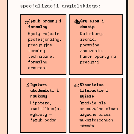
specjalizacji angielskiego:
⚖️
🎭
Język prawny i
Gry słów i
formalny
dowcip
Gęsty rejestr
Kalambury,
profesjonalny,
ironia,
precyzyjne
podwójne
terminy
znaczenia,
techniczne,
humor oparty na
formalny
precyzji
argument
🔬
📜
Dyskurs
Słownictwo
akademicki i
literackie i
naukowy
wyższe
Hipoteza,
Rzadkie ale
kwalifikacja,
precyzyjne słowa
wykręty —
używane przez
język badań
wykształconych
mówców