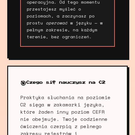
operacyjna. Od tego momentu
przestajesz myśleć o
poziomach, a zaczynasz po
prostu
operować
w języku — w
pełnym zakresie, na każdym
terenie, bez ograniczeń.
🎯
Czego się nauczysz na C2
Praktyka słuchania na poziomie
C2 sięga w zakamarki języka,
które żaden inny poziom CEFR
nie obejmuje. Twoje codzienne
ćwiczenia czerpią z pełnego
zakresu rejestrów i