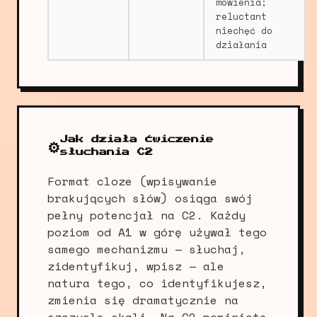
mówienia;
reluctant
niechęć do
działania
Jak działa ćwiczenie
⚙️
słuchania C2
Format cloze (wpisywanie
brakujących słów) osiąga swój
pełny potencjał na C2. Każdy
poziom od A1 w górę używał tego
samego mechanizmu — słuchaj,
zidentyfikuj, wpisz — ale
natura tego, co identyfikujesz,
zmienia się dramatycznie na