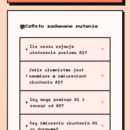
💬
Często zadawane pytania
Ile czasu zajmuje
+
ukończenie poziomu A1?
Jakie słownictwo jest
omawiane w ćwiczeniach
+
słuchania A1?
Czy mogę pominąć A1 i
+
zacząć od A2?
Czy ćwiczenia słuchania A1
+
są darmowe?