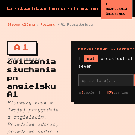
▶
ROZPOCZNIJ
EnglishListeningTrainer
ĆWICZENIA
Strona główna
›
Poziomy
›
A1 Początkujący
A1
PRZYKŁADOWE ĆWICZENI
I
eat
breakfast at
POCZĄTKUJĄCY
Ćwiczenia
seven.
słuchania
po
angielsku
🔥
3
seria | ✓
87%
trafień
A1
Pierwszy krok w
Twojej przygodzie
z angielskim.
Prawdziwe zdania,
prawdziwe audio i