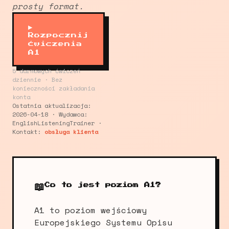
prosty format.
▶
Rozpocznij
ćwiczenia
A1
5 darmowych ćwiczeń
dziennie · Bez
konieczności zakładania
konta
Ostatnia aktualizacja:
2026-04-18 · Wydawca:
EnglishListeningTrainer ·
Kontakt:
obsługa klienta
📖
Co to jest poziom A1?
A1 to poziom wejściowy
Europejskiego Systemu Opisu