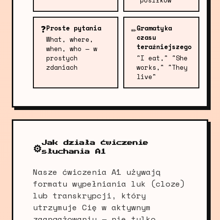
posiłków
❓
✏️
Proste pytania
Gramatyka
czasu
What, where,
teraźniejszego
when, who — w
prostych
"I eat," "She
zdaniach
works," "They
live"
Jak działa ćwiczenie
⚙️
słuchania A1
Nasze ćwiczenia A1 używają
formatu wypełniania luk (cloze)
lub transkrypcji, który
utrzymuje Cię w aktywnym
zaangażowaniu — nie tylko