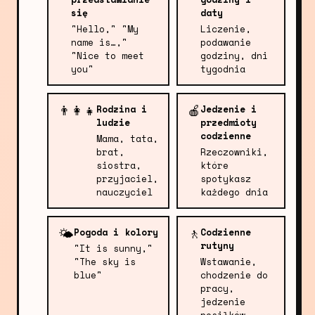
się
daty
"Hello," "My
Liczenie,
name is…,"
podawanie
"Nice to meet
godziny, dni
you"
tygodnia
👨‍👩‍👧
🍎
Rodzina i
Jedzenie i
ludzie
przedmioty
codzienne
Mama, tata,
brat,
Rzeczowniki,
siostra,
które
przyjaciel,
spotykasz
nauczyciel
każdego dnia
🌤️
🚶
Pogoda i kolory
Codzienne
rutyny
"It is sunny,"
"The sky is
Wstawanie,
blue"
chodzenie do
pracy,
jedzenie