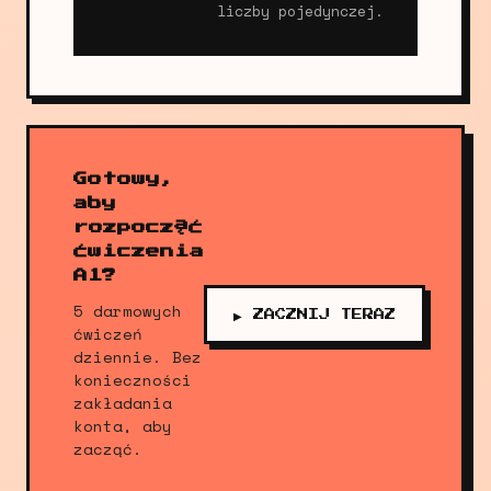
liczby pojedynczej.
Gotowy,
aby
rozpocząć
ćwiczenia
A1?
5 darmowych
▶ ZACZNIJ TERAZ
ćwiczeń
dziennie. Bez
konieczności
zakładania
konta, aby
zacząć.