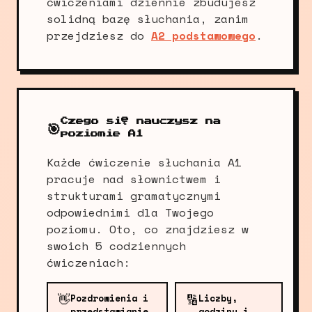
ćwiczeniami dziennie zbudujesz
solidną bazę słuchania, zanim
przejdziesz do
A2 podstawowego
.
Czego się nauczysz na
🎯
poziomie A1
Każde ćwiczenie słuchania A1
pracuje nad słownictwem i
strukturami gramatycznymi
odpowiednimi dla Twojego
poziomu. Oto, co znajdziesz w
swoich 5 codziennych
ćwiczeniach:
👋
🔢
Pozdrowienia i
Liczby,
przedstawianie
godziny i