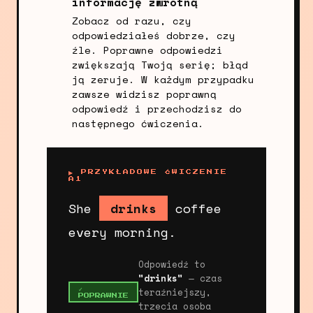
informację zwrotną
Zobacz od razu, czy
odpowiedziałeś dobrze, czy
źle. Poprawne odpowiedzi
zwiększają Twoją serię; błąd
ją zeruje. W każdym przypadku
zawsze widzisz poprawną
odpowiedź i przechodzisz do
następnego ćwiczenia.
▶ PRZYKŁADOWE ĆWICZENIE
A1
She
drinks
coffee
every morning.
Odpowiedź to
"drinks"
— czas
teraźniejszy,
✓
POPRAWNIE
trzecia osoba