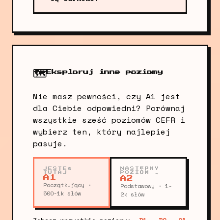
🗺️
Eksploruj inne poziomy
Nie masz pewności, czy A1 jest
dla Ciebie odpowiedni? Porównaj
wszystkie sześć poziomów CEFR i
wybierz ten, który najlepiej
pasuje.
JESTEŚ
NASTĘPNY
TUTAJ
POZIOM →
A1
A2
Początkujący ·
Podstawowy · 1-
500-1k słów
2k słów