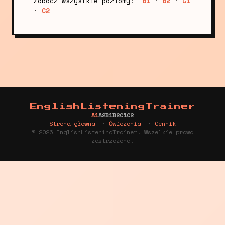
Zobacz wszystkie poziomy:
B1
·
B2
·
C1
·
C2
EnglishListeningTrainer
A1
A2
B1
B2
C1
C2
Strona główna
·
Ćwiczenia
·
Cennik
© 2026 EnglishListeningTrainer. Wszelkie prawa
zastrzeżone.