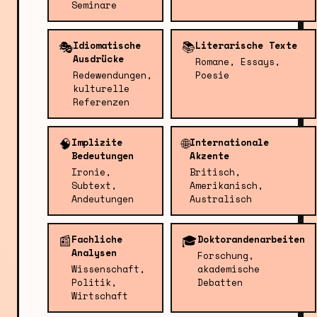
Seminare
🎭
📚
Idiomatische
Literarische Texte
Ausdrücke
Romane, Essays,
Redewendungen,
Poesie
kulturelle
Referenzen
🧠
🌐
Implizite
Internationale
Bedeutungen
Akzente
Ironie,
Britisch,
Subtext,
Amerikanisch,
Andeutungen
Australisch
📰
🎓
Fachliche
Doktorandenarbeiten
Analysen
Forschung,
Wissenschaft,
akademische
Politik,
Debatten
Wirtschaft