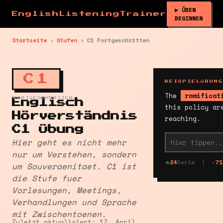
▶ ÜBEN
EnglishListeningTrainer
BEGINNEN
Startseite
›
Stufen
›
C1 Fortgeschritten
C1
BEISPIELÜBUNG
The
ramificat
FORTGESCHRITTEN
Englisch
this policy ar
Hörverständnis
reaching.
C1 Übung
Hier geht es nicht mehr
nur um Verstehen, sondern
🔥
24
Serie | ✓
71
um Souveraenitaet. C1 ist
die Stufe fuer
Vorlesungen, Meetings,
Verhandlungen und Sprache
mit Zwischentoenen.
Zuletzt aktualisiert: 17. April