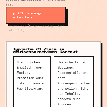
2026
▶ C1 Übung
starten
5 kostenlose Übungen pro Tag · Kein
Konto nötig
Typische C1-Ziele im
deutschsprachigen Kontext
Sie brauchen
Sie arbeiten in
Englisch fuer
Meetings,
Master,
Praesentationen
Promotion oder
oder
internationale
Kundengespraechen
Fachliteratur.
und wollen nicht
nur Inhalte,
sondern auch
Nuancen