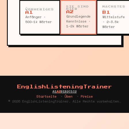
←
SIE SIND
NÄCHSTES
HIER
→
VORHERIGES
A2
A1
B1
Grundlegende
Anfänger ·
Mittelstufe
Kenntnisse ·
500–1k Wörter
· 2–3.5k
1–2k Wörter
Wörter
EnglishListeningTrainer
A1
A2
B1
B2
C1
C2
Startseite
·
Üben
·
Preise
© 2026 EnglishListeningTrainer. Alle Rechte vorbehalten.