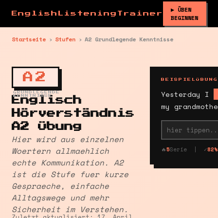
▶ ÜBEN
EnglishListeningTrainer
BEGINNEN
Startseite
›
Stufen
›
A2 Grundlegende Kenntnisse
A2
BEISPIELÜBUNG
Yesterday I
GRUNDLEGENDE
KENNTNISSE
Englisch
my grandmothe
Hörverständnis
A2 Übung
Hier wird aus einzelnen
Woertern allmaehlich
🔥
5
Serie | ✓
82%
echte Kommunikation. A2
ist die Stufe fuer kurze
Gespraeche, einfache
Alltagswege und mehr
Sicherheit im Verstehen.
Zuletzt aktualisiert: 17. April