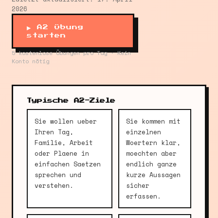
2026
▶ A2 Übung
starten
5 kostenlose Übungen pro Tag · Kein
Konto nötig
Typische A2-Ziele
Sie wollen ueber
Sie kommen mit
Ihren Tag,
einzelnen
Familie, Arbeit
Woertern klar,
oder Plaene in
moechten aber
einfachen Saetzen
endlich ganze
sprechen und
kurze Aussagen
verstehen.
sicher
erfassen.