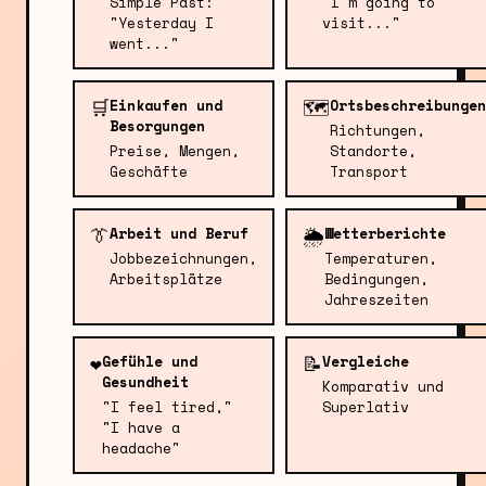
Simple Past:
"I'm going to
"Yesterday I
visit..."
went..."
🛒
🗺️
Einkaufen und
Ortsbeschreibungen
Besorgungen
Richtungen,
Preise, Mengen,
Standorte,
Geschäfte
Transport
👔
🌦️
Arbeit und Beruf
Wetterberichte
Jobbezeichnungen,
Temperaturen,
Arbeitsplätze
Bedingungen,
Jahreszeiten
❤️
📝
Gefühle und
Vergleiche
Gesundheit
Komparativ und
"I feel tired,"
Superlativ
"I have a
headache"