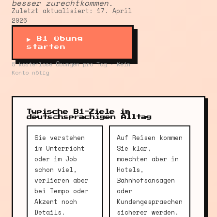
besser zurechtkommen.
Zuletzt aktualisiert: 17. April
2026
▶ B1 Übung
starten
5 kostenlose Übungen pro Tag · Kein
Konto nötig
Typische B1-Ziele im
deutschsprachigen Alltag
Sie verstehen
Auf Reisen kommen
im Unterricht
Sie klar,
oder im Job
moechten aber in
schon viel,
Hotels,
verlieren aber
Bahnhofsansagen
bei Tempo oder
oder
Akzent noch
Kundengespraechen
Details.
sicherer werden.