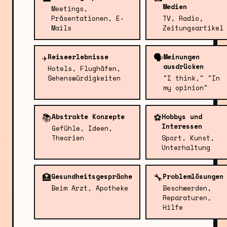
Medien
Meetings,
Präsentationen, E-
TV, Radio,
Mails
Zeitungsartikel
✈️
🗣️
Reiseerlebnisse
Meinungen
ausdrücken
Hotels, Flughäfen,
Sehenswürdigkeiten
"I think," "In
my opinion"
📚
⚽
Abstrakte Konzepte
Hobbys und
Interessen
Gefühle, Ideen,
Theorien
Sport, Kunst,
Unterhaltung
🏥
🔧
Gesundheitsgespräche
Problemlösungen
Beim Arzt, Apotheke
Beschwerden,
Reparaturen,
Hilfe