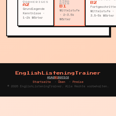
SIND
VORHERIGES
B2
HIER
A2
Fortgeschritte
B1
Grundlegende
Mittelstufe
Mittelstufe ·
Kenntnisse ·
· 2–3.5k
3.5–5k Wörter
1–2k Wörter
Wörter
EnglishListeningTrainer
A1
A2
B1
B2
C1
C2
Startseite
·
Üben
·
Preise
© 2026 EnglishListeningTrainer. Alle Rechte vorbehalten.