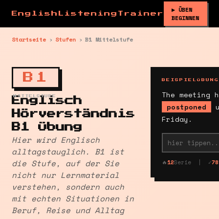
▶ ÜBEN
EnglishListeningTrainer
BEGINNEN
Startseite
›
Stufen
›
B1 Mittelstufe
B1
BEISPIELÜBUNG
The meeting h
MITTELSTUFE
Englisch
postponed
u
Hörverständnis
Friday.
B1 Übung
Hier wird Englisch
alltagstauglich. B1 ist
die Stufe, auf der Sie
🔥
12
Serie | ✓
78
nicht nur Lernmaterial
verstehen, sondern auch
mit echten Situationen in
Beruf, Reise und Alltag