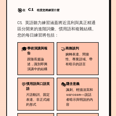
🎯
在 C1 程度您將練習什麼
C1 英語聽力練習涵蓋將近流利與真正精通
區分開來的進階詞彙、慣用語和複雜結構。
您的每日練習將包括：
🎓
🤝
學術演講與報
商務談判
告
婉轉表達、間接
跟隨長篇論
性、專業語域、帶
述，識別即興
有暗示的語言
演講中的結構
💬
🎭
慣用語與口語英
隱含意義
語
諷刺、輕描淡寫和
片語動詞、固定
sarcasm——說話
表達、非正式縮
者暗示與明說的內
約形式
容