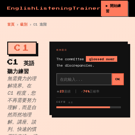
▶ 開始練
EnglishListeningTrainer
習
首頁
›
級別
›
C1 進階
C1
範例題目
The committee
glossed over
進階
C1 英語
the discrepancies.
聽力練習
無需費力的理
OK
解境界。在
🔥
23
連續 | ✓
74%
正確率
C1 程度，您
不再需要努力
CEFR 進度
理解，而是自
然而然地理
解。講座、談
判、快速的慣