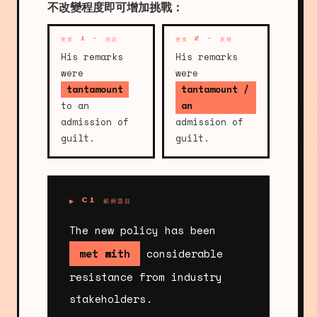
不改變程度即可增加挑戰：
密度 1 · 預設
密度 2 · 更難
His remarks
His remarks
were
were
tantamount
tantamount /
to an
an
admission of
admission of
guilt.
guilt.
▶ C1 範例題目
The new policy has been
met with
considerable
resistance from industry
stakeholders.