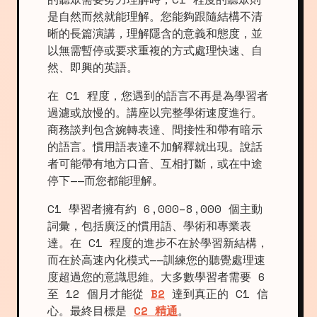
是自然而然就能理解。您能夠跟隨結構不清
晰的長篇演講，理解隱含的意義和態度，並
以無需暫停或要求重複的方式處理快速、自
然、即興的英語。
在 C1 程度，您遇到的語言不再是為學習者
過濾或放慢的。講座以完整學術速度進行。
商務談判包含婉轉表達、間接性和帶有暗示
的語言。慣用語表達不加解釋就出現。說話
者可能帶有地方口音、互相打斷，或在中途
停下——而您都能理解。
C1 學習者擁有約 6,000–8,000 個主動
詞彙，包括廣泛的慣用語、學術和專業表
達。在 C1 程度的進步不在於學習新結構，
而在於高速內化模式——訓練您的聽覺處理速
度超過您的意識思維。大多數學習者需要 6
至 12 個月才能從
B2
達到真正的 C1 信
心。最終目標是
C2 精通
。