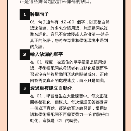
正是這些練習題設計來彌補的缺口。
聆聽句子
1
C1 句子通常有 12–20 個字，以完整自然
語速傳達。許多包含慣用語、片語動詞或複
雜名詞化。音訊不會放慢或人為澄清——這是
真正的英語，您將在專業和學術環境中遇到
的英語。
輸入缺漏的單字
2
在 C1 程度，被遮住的單字最常是慣用短
語、學術搭配詞或母語者有自動化反應而學
習者沒有的複雜動詞形式的關鍵成分。正確
回答需要真正的處理速度，而不只是知識。
透過重複建立自動化
3
在 C1，學習發生在大量練習中。每次正確
回答都強化一個模式。每次錯誤回答都暴露
一個處理盲點。經過數百道練習題，慣用短
語和學術搭配詞不再需要費力——它們變得自
動化。這就是 C1 的轉變。