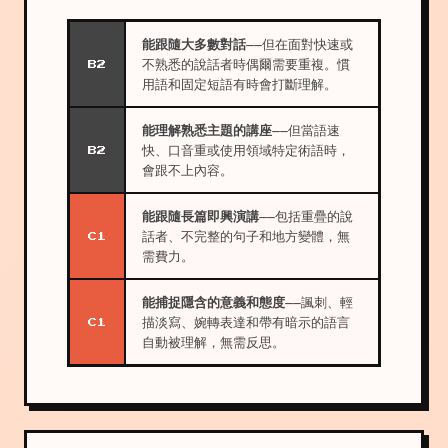
能跟隨大多數對話
——但在面對快速或
不熟悉的說話者時偶爾需要重複。慣
B2
用語和固定短語有時會打斷理解。
能理解熟悉主題的講座
——但當語速
快、口音重或使用領域特定術語時，
B2
會跟不上內容。
能跟隨長篇即興演講
——包括重疊的說
話者、不完整的句子和地方變體，無
C1
需費力。
能捕捉隱含的意義和態度
——諷刺、輕
描淡寫、婉轉表達和帶有暗示的語言
C1
自動被理解，無需反思。