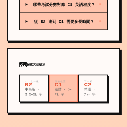
哪些考試分數對應 C1 英語程度？
+
從 B2 達到 C1 需要多長時間？
+
🗺️
探索其他級別
← 上一級
目前位置
下一級 →
B2
C1
C2
中高級 ·
進階 · 5–
精通 ·
3.5–5k 字
7k 字
7k+ 字