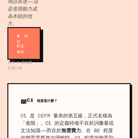
用語表達——這
是進階聽力成
為本能的地
方。
▶ 開
始
C1
練習
每天 5 題免費 ·
無需註冊
📖
C1 程度是什麼？
C1 是 CEFR 量表的第五級，正式名稱為
「進階」。C1 的定義特徵不在於詞彙量或
文法知識——而在於
無需費力
。在 B2 程度
的聽眾需要努力理解時，C1 程度的聽眾則