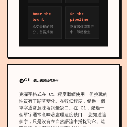
bear the
in the
brunt
pipeline
承受最糟的部
正在籌備或進行
分，首當其衝
中，即將發生
⚙️
C1 聽力練習如何運作
克漏字格式在 C1 程度繼續使用，但挑戰的
性質有了顯著變化。在較低程度，錯過一個
單字通常意味著詞彙缺口。在 C1，錯過一
個單字通常意味著處理速度缺口——您知道這
個字，只是沒有在自然語流中捕捉到它。這