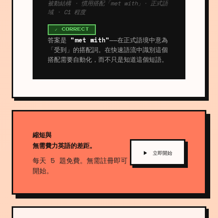
被動結構 · 慣用搭配「met with」· 正式語
域 · C1 程度
✓ CORRECT
答案是
"met with"
——在正式語境中意為
「受到」的搭配詞。在快速語流中識別這個
搭配需要自動化，而不只是知道這個短語。
縮短與
無需費力英語的差距。
▶ 立即開始
每天 5 題免費。無需註冊即可
開始。