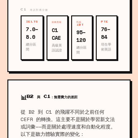
C1 考試對應分數
IELTS
劍橋英檢
托福
PTE
iBT
7.0–
76–
C1
95–
8.0
84
CAE
120
總分區
培生學
高級英
總分區
間
術英語
語認證
間
📊
B2 與 C1：無需費力的差距
從 B2 到 C1 的飛躍不同於之前任何
CEFR 的轉換。這主要不是關於學習新文法
或詞彙——而是關於處理速度和自動化程度。
以下是聽力體驗實際的變化：