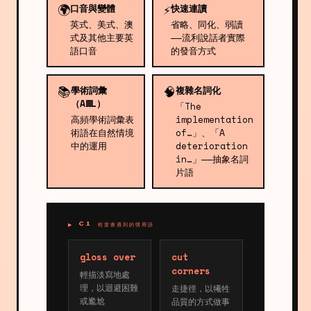
🌍
⚡
口音與變體
快速連讀
英式、美式、澳
省略、同化、弱讀
式及其他主要英
——流利說話者實際
語口音
的發音方式
📚
🧠
學術詞彙
複雜名詞化
（AWL）
「The
高頻學術詞彙表
implementation
術語在自然情境
of…」、「A
中的運用
deterioration
in…」——抽象名詞
片語
▶ C1 程度會遇到的慣用語
gloss over
cut
corners
輕描淡寫地處
理，以迴避困難
走捷徑，以犧牲
或尷尬
品質的方式做事