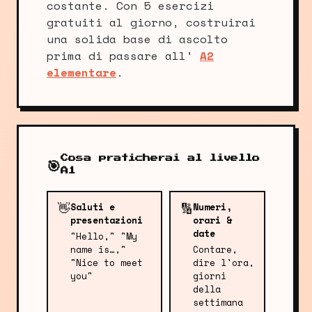
costante. Con 5 esercizi
gratuiti al giorno, costruirai
una solida base di ascolto
prima di passare all'
A2
elementare
.
Cosa praticherai al livello
🎯
A1
👋
🔢
Saluti e
Numeri,
presentazioni
orari &
date
"Hello," "My
name is…,"
Contare,
"Nice to meet
dire l'ora,
you"
giorni
della
settimana