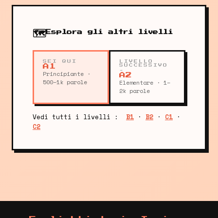
🗺️
Esplora gli altri livelli
SEI QUI
LIVELLO
A1
SUCCESSIVO
→
Principiante ·
A2
500–1k parole
Elementare · 1–
2k parole
Vedi tutti i livelli :
B1
·
B2
·
C1
·
C2