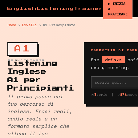
▶ INIZIA
A
EnglishListeningTrainer
PRATICARE
Home
›
Livelli
›
A1 Principiante
A1
ESERCIZIO DI ESEM
She
drinks
cof
PRINCIPIANTE
Listening
every morning.
Inglese
A1 per
Principianti
🔥
3
serie | ✓
87%
corre
Il primo passo nel
tuo percorso di
inglese. Frasi reali,
audio reale e un
formato semplice che
allena il tuo