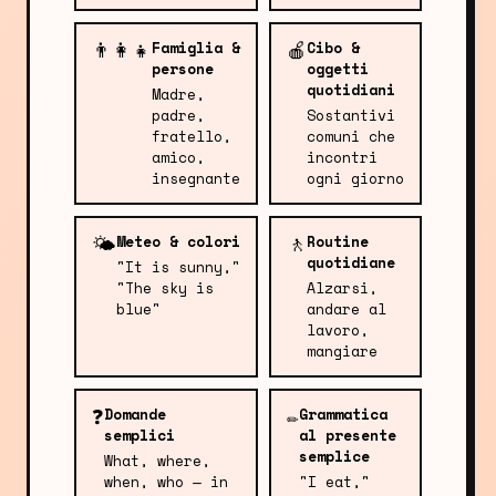
👨‍👩‍👧
🍎
Famiglia &
Cibo &
persone
oggetti
quotidiani
Madre,
padre,
Sostantivi
fratello,
comuni che
amico,
incontri
insegnante
ogni giorno
🌤️
🚶
Meteo & colori
Routine
quotidiane
"It is sunny,"
"The sky is
Alzarsi,
blue"
andare al
lavoro,
mangiare
❓
✏️
Domande
Grammatica
semplici
al presente
semplice
What, where,
when, who — in
"I eat,"