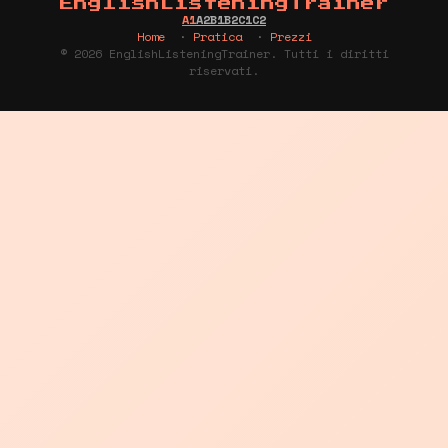
EnglishListeningTrainer
A1
A2
B1
B2
C1
C2
Home
·
Pratica
·
Prezzi
© 2026 EnglishListeningTrainer. Tutti i diritti
riservati.