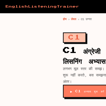
EnglishListeningTrainer
होम
›
लेवल
›
C1 उन्नत
C1
C1 अंग्रेजी
लिसनिंग अभ्यास
लगभग मूल स्तर की समझ।
शुरू नहीं करते, बस समझना 
अंतर।
▶ C1 अभ्यास शुरू करें