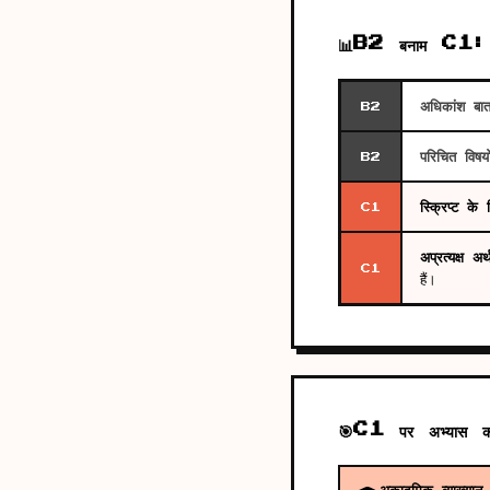
📊
B2 बनाम C1: आ
अधिकांश बा
B2
परिचित विषयो
B2
स्क्रिप्ट के
C1
अप्रत्यक्ष अ
C1
हैं।
🎯
C1 पर अभ्यास कर