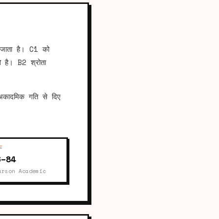
ाता है। C1 को
ा
है। B2 श्रोता
्ण अकादमिक गति से दिए
E
6–84
arson Academic