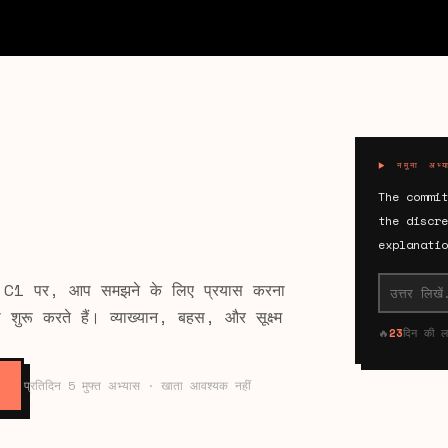
▶ नमूना अभ्य
The commi
the discre
explanatio
 C1 पर, आप समझने के लिए प्रयास करना
शुरू करते हैं। व्याख्यान, बहस, और सूक्ष्म
🔥
23
दिन की
प्रतिदिन 5 मुफ्त अभ्यास · खाता आवश्यक नहीं