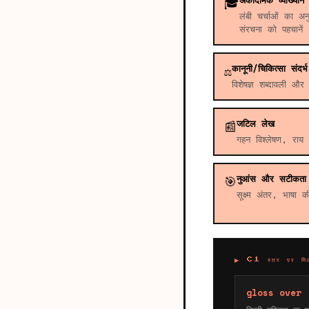
अकादमिक व्याख्यान
🎓
लंबी चर्चाओं का अन
संरचना को पहचानें
कानूनी/चिकित्सा संदर्भ
⚖️
विशेषज्ञ शब्दावली 
जटिल लेख
📰
गहन विश्लेषण, राय 
नुआंस और सटीकता
🎯
सूक्ष्म अंतर, भाषा 
▶ C1 स्तर पर मिलने
gloss over