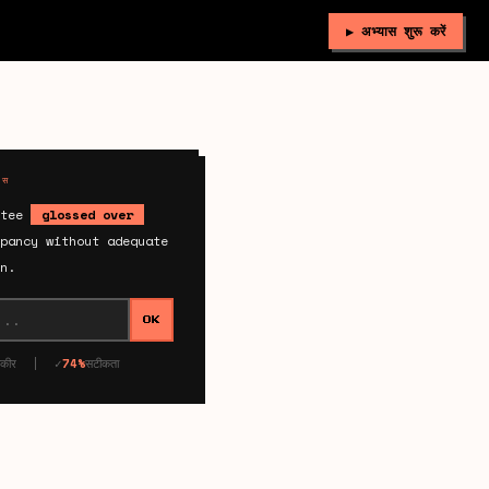
▶ अभ्यास शुरू करें
ास
ttee
glossed over
pancy without adequate
n.
OK
 लकीर | ✓
74%
सटीकता