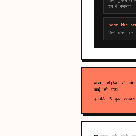
किसी मुश्किल या शर्म
रूप से संभालना
bear the br
किसी अप्रिय बात क
आसान अंग्रेजी की ओर
खाई को पाटें।
प्रतिदिन 5 मुफ्त अभ्यास