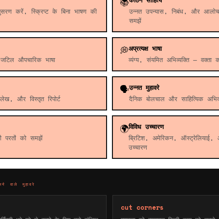
कठिन साहित्य
📚
ुसरण करें, स्क्रिप्ट के बिना भाषण की
उन्नत उपन्यास, निबंध, और आलोचन
समझें
अप्रत्यक्ष भाषा
💭
और जटिल औपचारिक भाषा
व्यंग्य, संयमित अभिव्यक्ति — वक्ता 
उन्नत मुहावरे
🗣️
लेख, और विस्तृत रिपोर्ट
दैनिक बोलचाल और साहित्यिक अभिव्यक
विविध उच्चारण
🌍
की परतों को समझें
ब्रिटिश, अमेरिकन, ऑस्ट्रेलियाई, 
उच्चारण
 वाले मुहावरे
cut corners