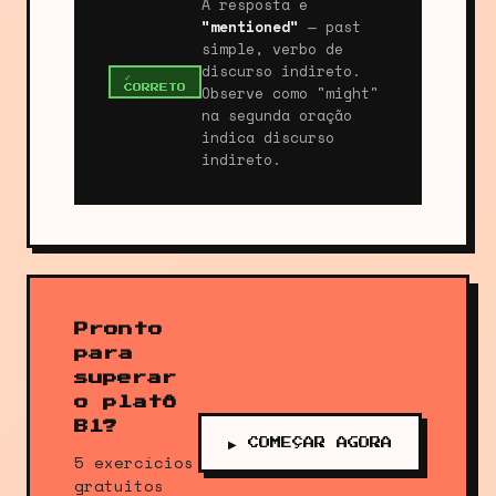
A resposta é
"mentioned"
— past
simple, verbo de
discurso indireto.
✓
Observe como "might"
CORRETO
na segunda oração
indica discurso
indireto.
Pronto
para
superar
o platô
B1?
▶ COMEÇAR AGORA
5 exercícios
gratuitos