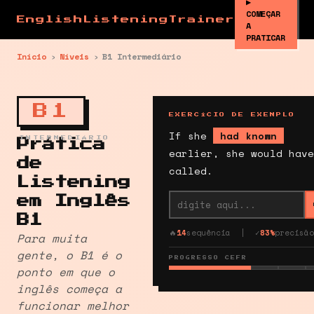
▶
COMEÇAR
EnglishListeningTrainer
A
PRATICAR
Início
›
Níveis
›
B1 Intermediário
B1
EXERCÍCIO DE EXEMPLO
If she
had known
INTERMEDIÁRIO
Prática
earlier, she would have
de
called.
Listening
em Inglês
B1
🔥
14
sequência | ✓
83%
precisão
Para muita
gente, o B1 é o
PROGRESSO CEFR
ponto em que o
inglês começa a
funcionar melhor