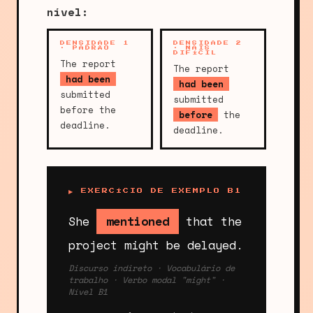
nível:
DENSIDADE 1
DENSIDADE 2
· PADRÃO
· MAIS
DIFÍCIL
The report
The report
had been
had been
submitted
submitted
before the
before
the
deadline.
deadline.
▶ EXERCÍCIO DE EXEMPLO B1
She
mentioned
that the
project might be delayed.
Discurso indireto · Vocabulário de
trabalho · Verbo modal "might" ·
Nível B1