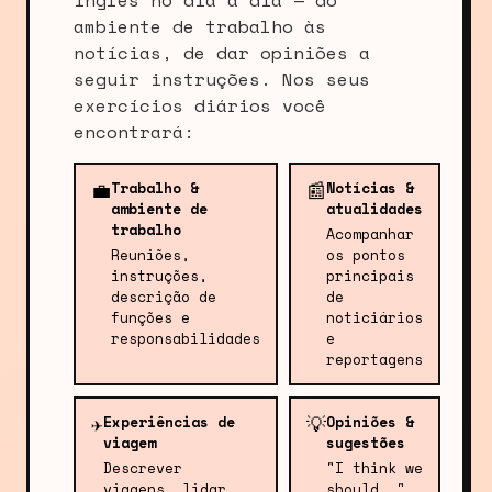
inglês no dia a dia — do
ambiente de trabalho às
notícias, de dar opiniões a
seguir instruções. Nos seus
exercícios diários você
encontrará:
💼
📰
Trabalho &
Notícias &
ambiente de
atualidades
trabalho
Acompanhar
Reuniões,
os pontos
instruções,
principais
descrição de
de
funções e
noticiários
responsabilidades
e
reportagens
✈️
💡
Experiências de
Opiniões &
viagem
sugestões
Descrever
"I think we
viagens, lidar
should…,"