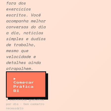
fora dos
exercícios
escritos. Você
acompanha melhor
conversas do dia
a dia, notícias
simples e áudios
de trabalho,
mesmo que
velocidade e
detalhes ainda
atrapalhem.
▶
Começar
Prática
B1
5 exercícios gratuitos
por dia · Sem cadastro
necessário