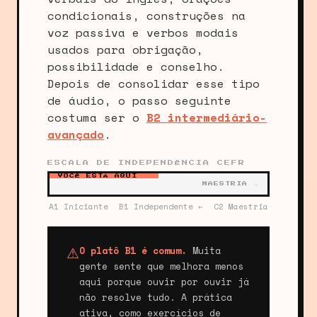
condicionais, construções na
voz passiva e verbos modais
usados para obrigação,
possibilidade e conselho.
Depois de consolidar esse tipo
de áudio, o passo seguinte
costuma ser o
B2 intermediário-
avançado
.
ESCALA DE INDEPENDÊNCIA CEFR
VOCÊ ESTÁ AQUI
MAESTRIA →
A1 Iniciante
B1 Independente ←
C2 Maestria
O platô B1 é comum.
Muita
⚠
gente sente que melhora menos
aqui porque ouvir por ouvir já
não resolve tudo. A prática
ativa, como exercícios de