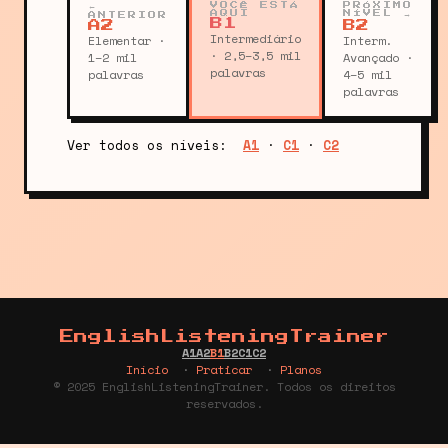
←
VOCÊ ESTÁ
PRÓXIMO
AQUI
NÍVEL →
ANTERIOR
B1
A2
B2
Intermediário
Elementar ·
Interm.
· 2,5–3,5 mil
1–2 mil
Avançado ·
palavras
palavras
4–5 mil
palavras
Ver todos os níveis:
A1
·
C1
·
C2
EnglishListeningTrainer
A1
A2
B1
B2
C1
C2
Início
·
Praticar
·
Planos
© 2025 EnglishListeningTrainer. Todos os direitos
reservados.