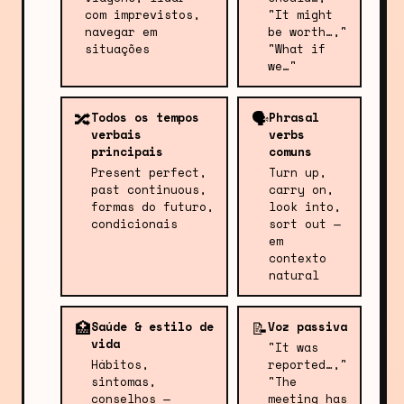
com imprevistos,
"It might
navegar em
be worth…,"
situações
"What if
we…"
🔀
🗣️
Todos os tempos
Phrasal
verbais
verbs
principais
comuns
Present perfect,
Turn up,
past continuous,
carry on,
formas do futuro,
look into,
condicionais
sort out —
em
contexto
natural
🏥
📝
Saúde & estilo de
Voz passiva
vida
"It was
Hábitos,
reported…,"
sintomas,
"The
conselhos —
meeting has