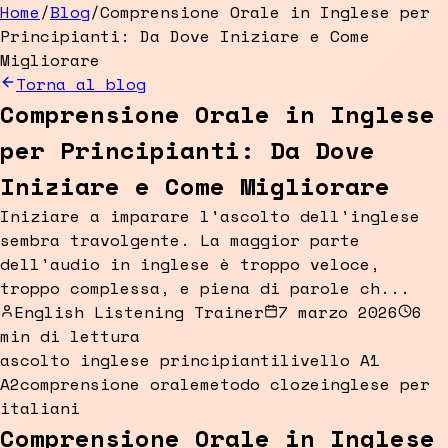
Home
/
Blog
/
Comprensione Orale in Inglese per
Principianti: Da Dove Iniziare e Come
Migliorare
Torna al blog
Comprensione Orale in Inglese
per Principianti: Da Dove
Iniziare e Come Migliorare
Iniziare a imparare l'ascolto dell'inglese
sembra travolgente. La maggior parte
dell'audio in inglese è troppo veloce,
troppo complessa, e piena di parole ch...
English Listening Trainer
7 marzo 2026
6
min di lettura
ascolto inglese principianti
livello A1
A2
comprensione orale
metodo cloze
inglese per
italiani
Comprensione Orale in Inglese