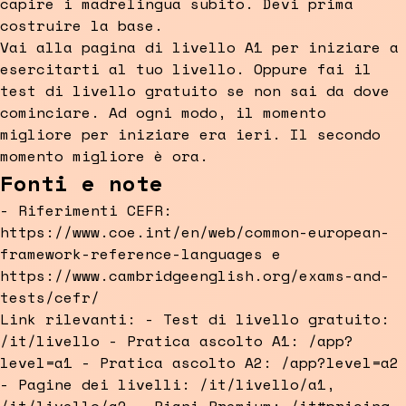
capire i madrelingua subito. Devi prima
costruire la base.
Vai alla pagina di livello A1 per iniziare a
esercitarti al tuo livello. Oppure fai il
test di livello gratuito se non sai da dove
cominciare. Ad ogni modo, il momento
migliore per iniziare era ieri. Il secondo
momento migliore è ora.
Fonti e note
- Riferimenti CEFR:
https://www.coe.int/en/web/common-european-
framework-reference-languages e
https://www.cambridgeenglish.org/exams-and-
tests/cefr/
Link rilevanti: - Test di livello gratuito:
/it/livello - Pratica ascolto A1: /app?
level=a1 - Pratica ascolto A2: /app?level=a2
- Pagine dei livelli: /it/livello/a1,